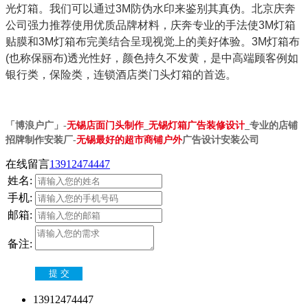
光灯箱。我们可以通过3M防伪水印来鉴别其真伪。北京庆奔
公司强力推荐使用优质品牌材料，庆奔专业的手法使3M灯箱
贴膜和3M灯箱布完美结合呈现视觉上的美好体验。3M灯箱布
(也称保丽布)透光性好，颜色持久不发黄，是中高端顾客例如
银行类，保险类，连锁酒店类门头灯箱的首选。
「博浪户广」-
无锡店面门头制作
_
无锡灯箱广告装修设计
_专业的店铺
招牌制作安装厂-
无锡最好的超市商铺户外
广告设计安装公司
在线留言
13912474447
姓名:
手机:
邮箱:
备注:
提 交
13912474447