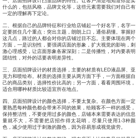
一、店面招牌设计凸显品牌的特性。让客户清楚地知道你是卖
什么的，包括风格，品牌文化等，这些元素需要我们对自己有
一定的理解再下定论。
二、根据自己的品牌特征和行业给店铺起一个好名字，名字一
定要抓住几个重点：突出主题，朗朗上口，通俗易懂。掌握好
这几点，路过的人都会对你的店铺过目不忘。主要体现在两个
方面，一是识别性，要强调店面的形象，扩大视觉的影响，刺
激心理感受，让店面形象各家深刻；二是传播性，对内要表明
团结性，对外的话要表明差异性。
三、店面招牌设计的材质选择，主要的材质有LED液晶屏、亚
克力和喷绘布。材质的选择主要从两方面下手，一方面根据自
己的商品类别，选择性价比高的；另一方面，看看周围环境，
适合用哪种材质比较适宜所在地点。
四、店面招牌设计的颜色选择，不要太复杂。在颜色方面一定
要熟悉每种颜色都会带来不同的效果，给顾客不一样的感受，
保持整洁性，不要使用过多的颜色，店铺本来需要表达的信息
量就不大，不需要把店招作得太花哨，尽量只使用1-3种颜
色，减少使用过于刺激的颜色，因为容易形成视觉疲劳。